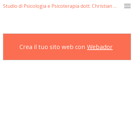
Studio di Psicologia e Psicoterapia dott. Christian Di Cecio
Vai
al
contenuto
principale
Crea il tuo sito web con
Webador