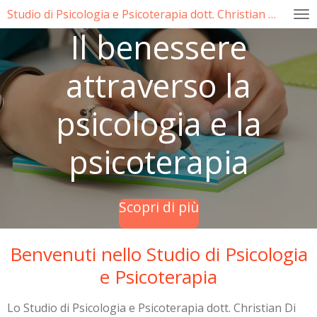
Studio di Psicologia e Psicoterapia dott. Christian Di Cecio
Vai
al
Il benessere
contenuto
principale
attraverso la
psicologia e la
psicoterapia
Scopri di più
Benvenuti nello Studio di Psicologia
e Psicoterapia
Lo Studio di Psicologia e Psicoterapia dott. Christian Di